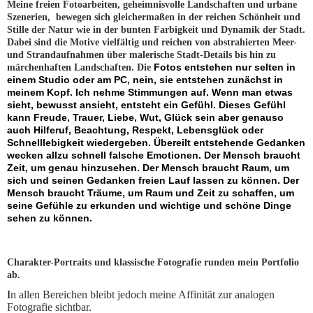
Meine freien Fotoarbeiten
, geheimnisvolle Landschaften und urbane
Szenerien,
bewegen
sich gleichermaßen in der reichen Schönheit und
Stille der Natur wie in der bunten Farbigkeit und Dynamik der Stadt.
Dabei sind die Motive vielfältig und reichen von abstrahierten Meer-
und Strandaufnahmen über malerische Stadt-Details bis hin zu
Fotos entstehen nur selten in
märchenhaften Landschaften. Die
einem Studio oder am PC, nein, sie entstehen zunächst in
meinem Kopf. Ich nehme Stimmungen auf. Wenn man etwas
sieht, bewusst ansieht, entsteht ein Gefühl. Dieses Gefühl
kann Freude, Trauer, Liebe, Wut, Glück sein aber genauso
auch Hilferuf, Beachtung, Respekt, Lebensglück oder
Schnelllebigkeit wiedergeben. Übereilt entstehende Gedanken
wecken allzu schnell falsche Emotionen. Der Mensch braucht
Zeit, um genau hinzusehen. Der Mensch braucht Raum, um
sich und seinen Gedanken freien Lauf lassen zu können. Der
Mensch braucht Träume, um Raum und Zeit zu schaffen, um
seine Gefühle zu erkunden und wichtige und schöne Dinge
sehen zu können.
Charakter-Portraits und klassische Fotografie runden mein Portfolio
ab.
I
n allen Bereichen bleibt jedoch meine Affinität zur analogen
Fotografie sichtbar.