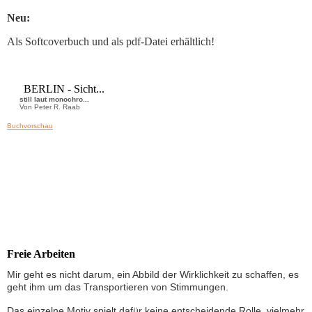
Neu:
Als Softcoverbuch und als pdf-Datei erhältlich!
BERLIN - Sicht...
still laut monochro...
Von Peter R. Raab
Buchvorschau
Freie Arbeiten
Mir geht es nicht darum, ein Abbild der Wirklichkeit zu schaffen, es
geht ihm um das Transportieren von Stimmungen.
Das einzelne Motiv spielt dafür keine entscheidende Rolle, vielmehr